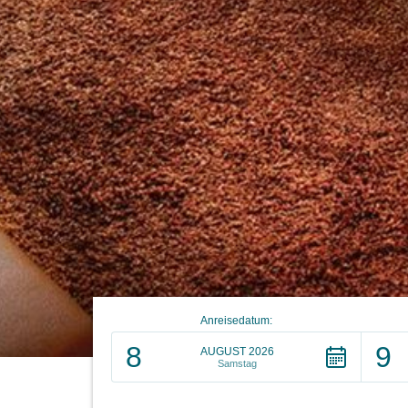
Anreisedatum:
8
9
AUGUST 2026
Samstag