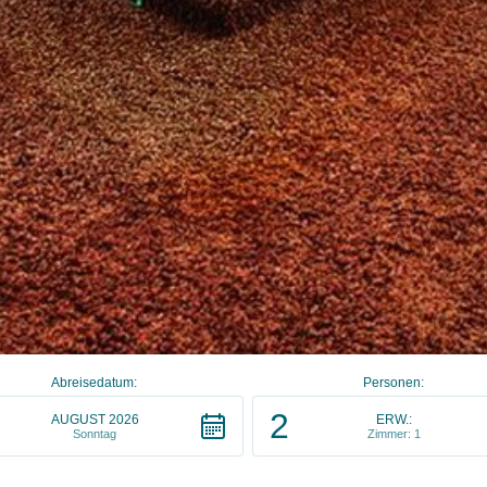
Abreisedatum:
Personen:
2
AUGUST 2026
ERW.:
Sonntag
Zimmer: 1