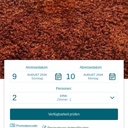
Anreisedatum:
Abreisedatum:
9
10
AUGUST 2026
AUGUST 2026
Sonntag
Montag
Personen:
2
ERW.:
Zimmer: 1
Promotioncode:
Reservierung ändern/löschen